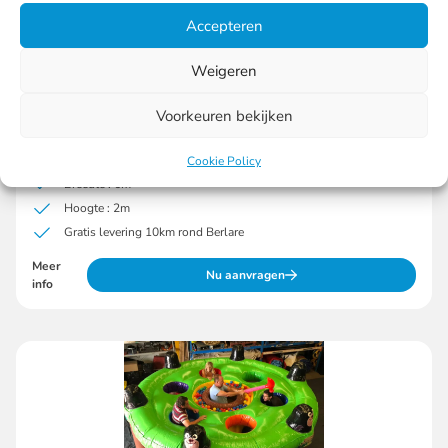
Accepteren
Weigeren
Gladiatorenspel
Voorkeuren bekijken
Vanaf € 180
Lengte : 5m
Cookie Policy
Breedte : 6m
Hoogte : 2m
Gratis levering 10km rond Berlare
Meer
Nu aanvragen
info