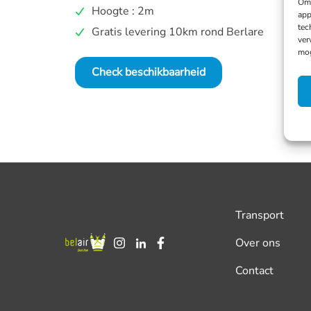
Om 
Hoogte : 2m
app
tec
Gratis levering 10km rond Berlare
ver
mog
Check beschikbaarheid
Transport
Over ons
Contact