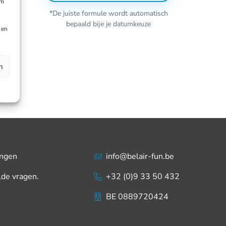
om
*De juiste formule wordt automatisch
bepaald bije je datumkeuze
 en
n
ingen
info@belair-fun.be
lde vragen.
+32 (0)9 33 50 432
BE 0889720424