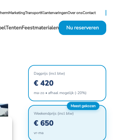
cherm
Marketing
Transport
Klantervaringen
Over ons
Contact
pel
Tenten
Feestmaterialen
Nu reserveren
Dagprijs (incl btw)
€ 420
ma-zo • afhaal mogelijk (-20%)
Meest gekozen
Weekendprijs (incl btw)
€ 650
vr-ma