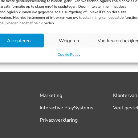
de beste gebruikerservaring te bieden, gebruiken we technologieën zoals cookies 
araatinformatie op te slaan en/of te raadplegen. Door in te stemmen met deze
hnologieën kunnen we gegevens zoals surfgedrag of unieke ID's op deze site
werken. Het niet instemmen of intrekken van uw toestemming kan bepaalde functies
elijkheden negatief beïnvloeden.
Accepteren
Weigeren
Voorkeuren bekijke
Cookie Policy
Marketing
Klantervar
Interactive PlaySystems
Veel geste
Privacyverklaring