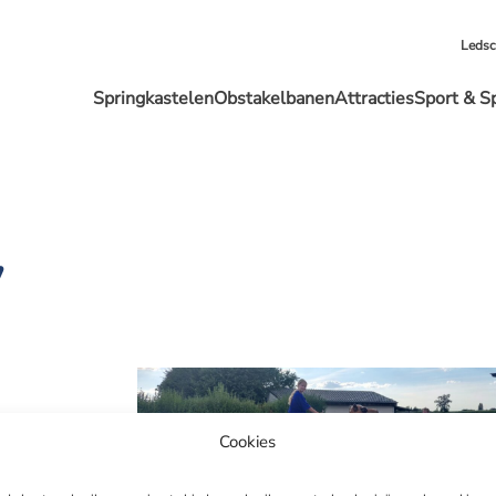
Leds
Springkastelen
Obstakelbanen
Attracties
Sport & S
y
Cookies