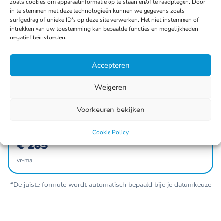
zoals cookies om apparaatinformatie op te slaan en/of te raadplegen. Door
Dagprijs (incl btw)
in te stemmen met deze technologieën kunnen we gegevens zoals
€ 210
surfgedrag of unieke ID's op deze site verwerken. Het niet instemmen of
intrekken van uw toestemming kan bepaalde functies en mogelijkheden
ma-zo • afhaal mogelijk (-20%)
negatief beïnvloeden.
Meest gekozen
Accepteren
Weekendprijs (incl btw)
€ 325
Weigeren
vr-ma
Voorkeuren bekijken
Budget vriendelijk
Afhaalprijs (incl btw)
Cookie Policy
€ 285
vr-ma
*De juiste formule wordt automatisch bepaald bije je datumkeuze