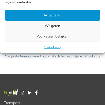
Dagprijs (incl btw)
negatief beïnvloeden.
€ 1
ma-zo • afhaal mogelijk (-20%)
Accepteren
Meest gekozen
Weigeren
Weekendprijs (incl btw)
€ 1
Voorkeuren bekijken
vr-ma
Cookie Policy
*De juiste formule wordt automatisch bepaald bije je datumkeuze
Transport