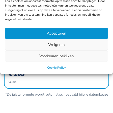
zoals cookies om apparaatinformatie op te slaan en/of te raadplegen. Door
Dagprijs (incl btw)
in te stemmen met deze technologieën kunnen we gegevens zoals
€ 199
surfgedrag of unieke ID's op deze site verwerken. Het niet instemmen of
intrekken van uw toestemming kan bepaalde functies en mogelijkheden
ma-zo • afhaal mogelijk (-20%)
negatief beïnvloeden.
Meest gekozen
Accepteren
Weekendprijs (incl btw)
€ 199
Weigeren
vr-ma
Voorkeuren bekijken
Budget vriendelijk
Afhaalprijs (incl btw)
Cookie Policy
€ 295
vr-ma
*De juiste formule wordt automatisch bepaald bije je datumkeuze