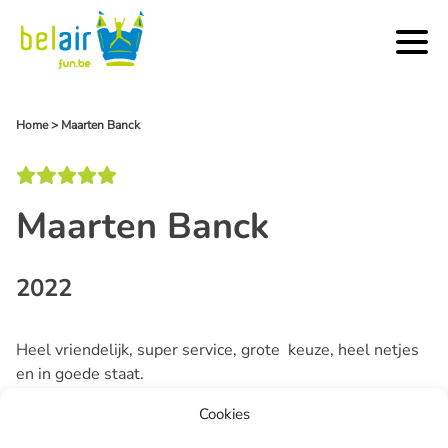
Home
>
Maarten Banck
Maarten Banck
2022
Heel vriendelijk, super service, grote keuze, heel netjes
en in goede staat.
Vlotte levering, installatie en ophaling! Bedankt, het was
Cookies
een geslaagd feestje!